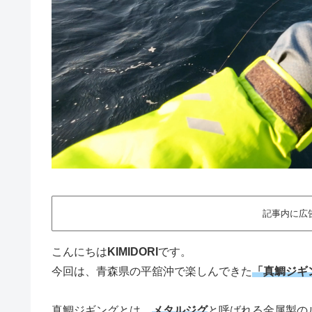
記事内に広
こんにちは
KIMIDORI
です。
今回は、青森県の平舘沖で楽しんできた
「真鯛ジギ
真鯛ジギングとは、
メタルジグ
と呼ばれる金属製の