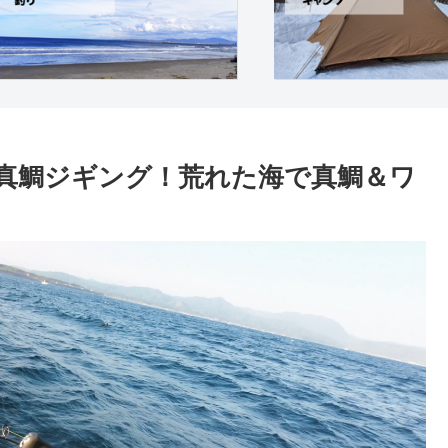
真鯛ジギング！荒れた海で真鯛＆ワ