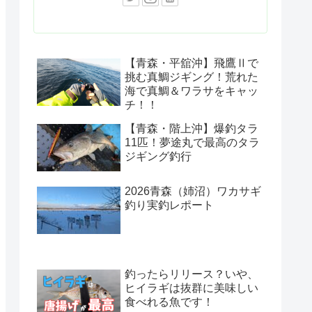
【青森・平舘沖】飛鷹Ⅱで
挑む真鯛ジギング！荒れた
海で真鯛＆ワラサをキャッ
チ！！
【青森・階上沖】爆釣タラ
11匹！夢途丸で最高のタラ
ジギング釣行
2026青森（姉沼）ワカサギ
釣り実釣レポート
釣ったらリリース？いや、
ヒイラギは抜群に美味しい
食べれる魚です！