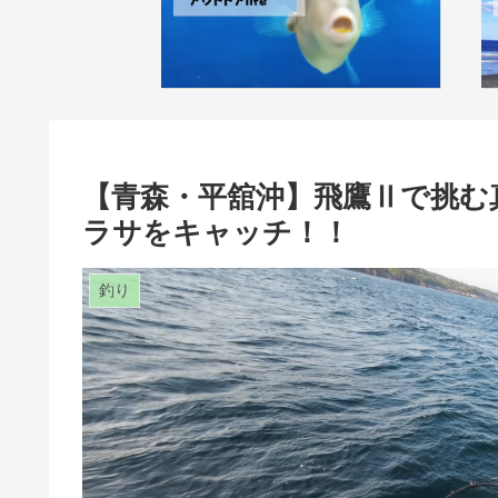
【青森・平舘沖】飛鷹Ⅱで挑む
ラサをキャッチ！！
釣り