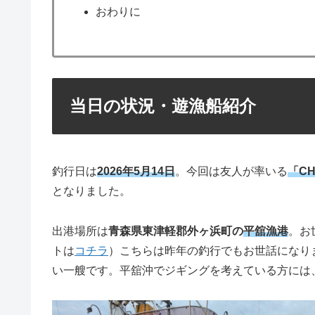
おわりに
当日の状況・遊漁船紹介
釣行日は
2026年5月14日
。今回は友人が率いる
「CH
となりました。
出港場所は
青森県東津軽郡外ヶ浜町の
平舘漁港
。お
トは
コチラ
）こちらは昨年の釣行でもお世話になり
い一艘です。平舘沖でジギングを考えている方には