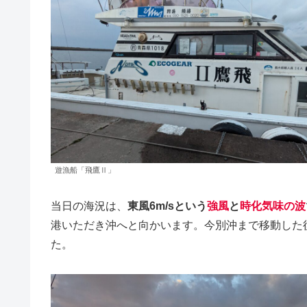
遊漁船「飛鷹Ⅱ」
当日の海況は、
東風6m/sという
強風
と
時化気味の波
港いただき沖へと向かいます。今別沖まで移動した
た。