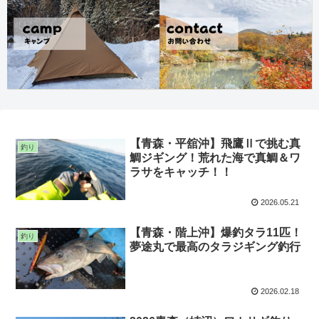
【青森・平舘沖】飛鷹Ⅱで挑む真
釣り
鯛ジギング！荒れた海で真鯛＆ワ
ラサをキャッチ！！
2026.05.21
【青森・階上沖】爆釣タラ11匹！
釣り
夢途丸で最高のタラジギング釣行
2026.02.18