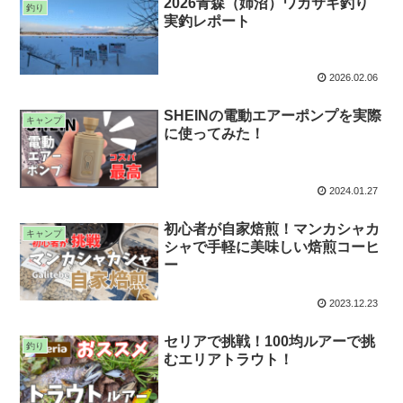
2026青森（姉沼）ワカサギ釣り
釣り
実釣レポート
2026.02.06
SHEINの電動エアーポンプを実際
キャンプ
に使ってみた！
2024.01.27
初心者が自家焙煎！マンカシャカ
キャンプ
シャで手軽に美味しい焙煎コーヒ
ー
2023.12.23
セリアで挑戦！100均ルアーで挑
釣り
むエリアトラウト！