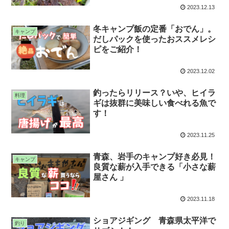
2023.12.13
冬キャンプ飯の定番「おでん」。
キャンプ
だしパックを使ったおススメレシ
ピをご紹介！
2023.12.02
釣ったらリリース？いや、ヒイラ
料理
ギは抜群に美味しい食べれる魚で
す！
2023.11.25
青森、岩手のキャンプ好き必見！
キャンプ
良質な薪が入手できる「小さな薪
屋さん 」
2023.11.18
ショアジギング 青森県太平洋で
釣り